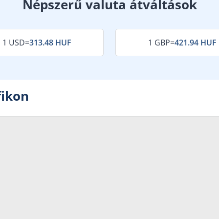
Népszerű valuta átváltások
1 USD
=
313.48 HUF
1 GBP
=
421.94 HUF
fikon