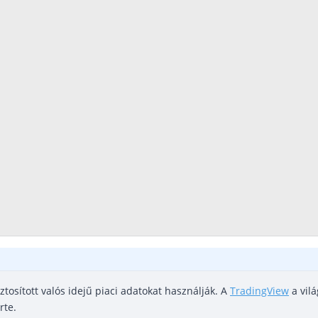
ztosított valós idejű piaci adatokat használják. A
TradingView
a vilá
rte.