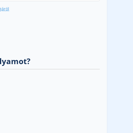
gáról
olyamot?