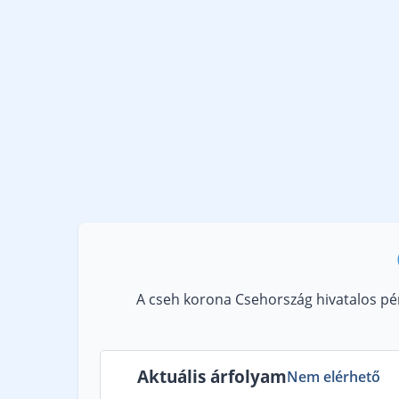
A cseh korona Csehország hivatalos pén
Aktuális árfolyam
Nem elérhető