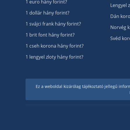
1 euro hány forint?
Lengyel 
1 dollár hány forint?
Dán koro
1 svájci frank hány forint?
Norvég k
1 brit font hány forint?
Svéd kor
1 cseh korona hány forint?
1 lengyel zloty hány forint?
Ez a weboldal kizárólag tájékoztató jellegű inf