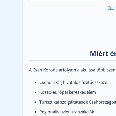
Tudj
Miért é
A Cseh Korona árfolyam alakulása több szemp
Csehország hivatalos fizetőeszköze
Közép-európai kereskedelem
Turisztikai szolgáltatások Csehországb
Regionális üzleti tranzakciók