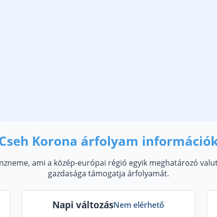
Cseh Korona árfolyam információ
zneme, ami a közép-európai régió egyik meghatározó valutája
gazdasága támogatja árfolyamát.
Napi változás
Nem elérhető