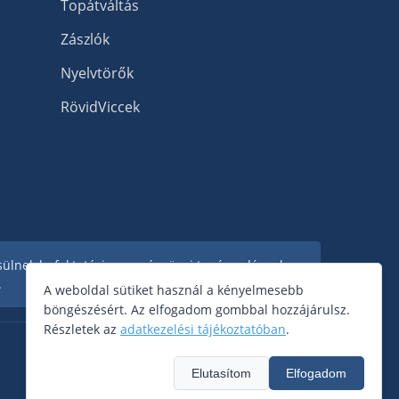
Topátváltás
Zászlók
Nyelvtörők
RövidViccek
ősülnek befektetési vagy pénzügyi tanácsadásnak.
.
A weboldal sütiket használ a kényelmesebb
böngészésért. Az elfogadom gombbal hozzájárulsz.
Részletek az
adatkezelési tájékoztatóban
.
Elutasítom
Elfogadom