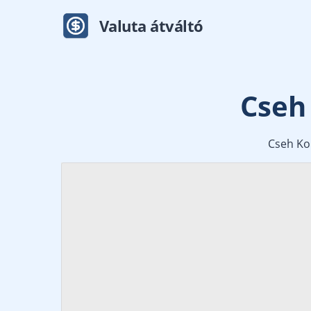
Valuta átváltó
Cseh
Cseh Kor