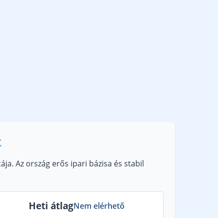
k
. Az ország erős ipari bázisa és stabil
Heti átlag
Nem elérhető