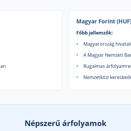
Magyar Forint (HUF
Főbb jellemzők:
Magyarország hivatal
A Magyar Nemzeti Ban
ban
Rugalmas árfolyamre
Nemzetközi kereskede
Népszerű árfolyamok