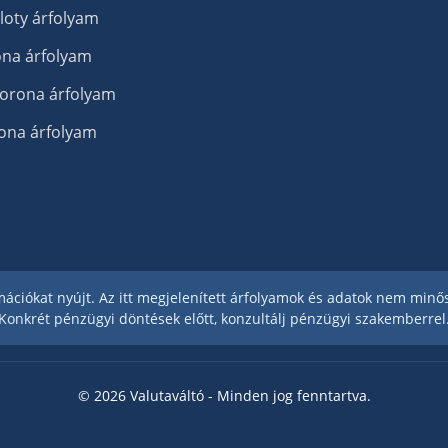
zloty árfolyam
na árfolyam
orona árfolyam
ona árfolyam
ormációkat nyújt. Az itt megjelenített árfolyamok és adatok nem min
Konkrét pénzügyi döntések előtt, konzultálj pénzügyi szakemberrel
© 2026 Valutaváltó - Minden jog fenntartva.