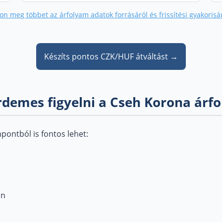
on meg többet az árfolyam adatok forrásáról és frissítési gyakorisá
Készíts pontos CZK/HUF átváltást →
rdemes figyelni a Cseh Korona árf
ontból is fontos lehet:
an