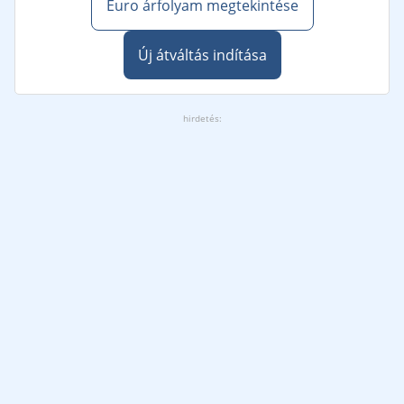
Euro árfolyam megtekintése
Új átváltás indítása
hirdetés: