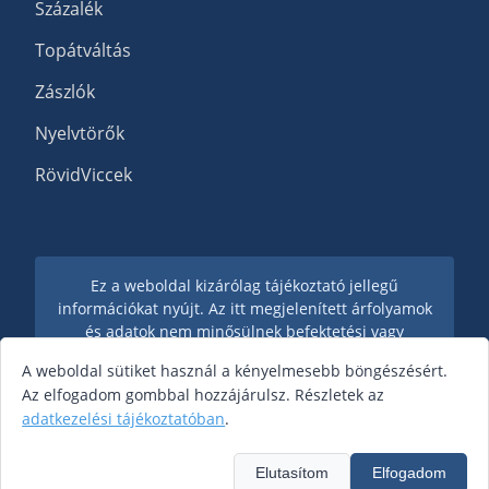
Százalék
Topátváltás
Zászlók
Nyelvtörők
RövidViccek
Ez a weboldal kizárólag tájékoztató jellegű
információkat nyújt. Az itt megjelenített árfolyamok
és adatok nem minősülnek befektetési vagy
pénzügyi tanácsadásnak. Konkrét pénzügyi
A weboldal sütiket használ a kényelmesebb böngészésért.
döntések előtt, konzultálj pénzügyi szakemberrel.
Az elfogadom gombbal hozzájárulsz. Részletek az
adatkezelési tájékoztatóban
.
© 2026 Valutaváltó - Minden jog fenntartva.
Elutasítom
Elfogadom