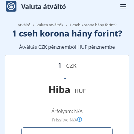
Valuta átváltó
Men
Átváltó
Valuta átváltók
1 cseh korona hány forint?
1 cseh korona hány forint?
Átváltás CZK pénznemből HUF pénznembe
1
CZK
→
Hiba
HUF
Árfolyam:
N/A
Frissítve:
N/A