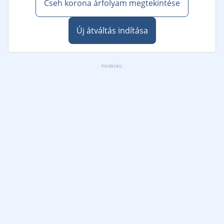
Cseh korona árfolyam megtekintése
Új átváltás indítása
hirdetés: